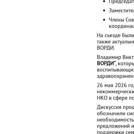
Председат
Заместите
Члены Сов
координац
На съезде был
также актуальн
ВОРДИ.
Владимир Викт
ВОРДИ"
, котор
воспитывающих 
здравоохранени
26 мая 2026 г
некоммерческих
НКО в сфере по
Дискуссия прош
обозначили сис
необходимость
предложений и
поддержки сем